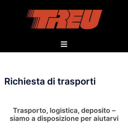
Vai
al
contenuto
Mostra/Nascondi
menu
Richiesta di trasporti
Trasporto, logistica, deposito –
siamo a disposizione per aiutarvi