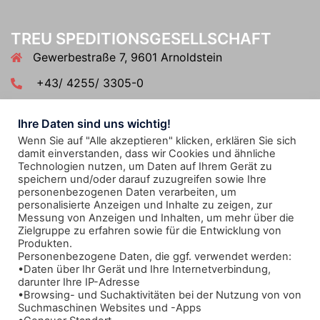
TREU SPEDITIONSGESELLSCHAFT
Gewerbestraße 7, 9601 Arnoldstein
+43/ 4255/ 3305-0
treuastein@treu-sped.at
Ihre Daten sind uns wichtig!
Wenn Sie auf "Alle akzeptieren" klicken, erklären Sie sich
damit einverstanden, dass wir Cookies und ähnliche
TREU SPEDITIONSGESELLSCHAFT
Technologien nutzen, um Daten auf Ihrem Gerät zu
Industriestrasse 31, 2353 Wien/Guntramsdorf
speichern und/oder darauf zuzugreifen sowie Ihre
personenbezogenen Daten verarbeiten, um
+43/ 2236/ 866 900-0
personalisierte Anzeigen und Inhalte zu zeigen, zur
Messung von Anzeigen und Inhalten, um mehr über die
treuwien@treu-sped.at
Zielgruppe zu erfahren sowie für die Entwicklung von
Produkten.
Personenbezogene Daten, die ggf. verwendet werden:
•Daten über Ihr Gerät und Ihre Internetverbindung,
darunter Ihre IP-Adresse
Termini e condizioni generali di TREU Spedizioni
•Browsing- und Suchaktivitäten bei der Nutzung von von
Informativa per il trattamento dei dati personali
Suchmaschinen Websites und -Apps